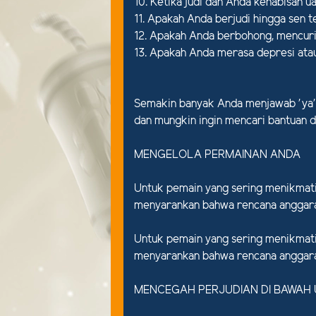
10. Ketika judi dan Anda kehabisan u
11. Apakah Anda berjudi hingga sen t
12. Apakah Anda berbohong, mencuri
13. Apakah Anda merasa depresi atau
Semakin banyak Anda menjawab 'ya' 
dan mungkin ingin mencari bantuan da
MENGELOLA PERMAINAN ANDA
Untuk pemain yang sering menikmati
menyarankan bahwa rencana anggaran
Untuk pemain yang sering menikmati
menyarankan bahwa rencana anggaran
MENCEGAH PERJUDIAN DI BAWAH