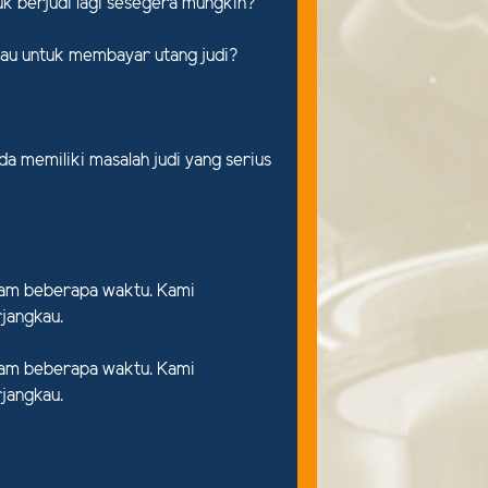
uk berjudi lagi sesegera mungkin?
tau untuk membayar utang judi?
 memiliki masalah judi yang serius
alam beberapa waktu. Kami
jangkau.
alam beberapa waktu. Kami
jangkau.