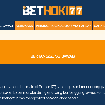
G JAWAB
KEBIJAKAN
PHISING
KALKULATOR MIX PARLAY
CARA 
BERTANGGUNG JAWAB
nang-senang bermain di Bethoki77, sehingga kami mendorong g
entukan batas mereka dari game yang bertanggung jawab, kemu
mengatur dan mengontrol batasan anda sendiri.