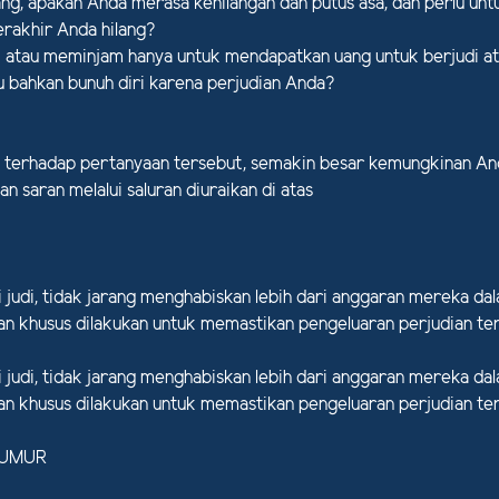
ang, apakah Anda merasa kehilangan dan putus asa, dan perlu unt
erakhir Anda hilang?
 atau meminjam hanya untuk mendapatkan uang untuk berjudi a
 bahkan bunuh diri karena perjudian Anda?
terhadap pertanyaan tersebut, semakin besar kemungkinan Anda
n saran melalui saluran diuraikan di atas
 judi, tidak jarang menghabiskan lebih dari anggaran mereka d
 khusus dilakukan untuk memastikan pengeluaran perjudian ter
 judi, tidak jarang menghabiskan lebih dari anggaran mereka d
 khusus dilakukan untuk memastikan pengeluaran perjudian ter
 UMUR